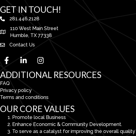
GET IN TOUCH!
281.446.2128
phone number
110 West Main Street
map and address
Humble, TX 77338
Contact Us
facebook
linked in
Instagram
ADDITIONAL RESOURCES
FAQ
Privacy policy
Terms and conditions
OUR CORE VALUES
Promote local Business
Enhance Economic & Community Development.
To serve as a catalyst for improving the overall quality